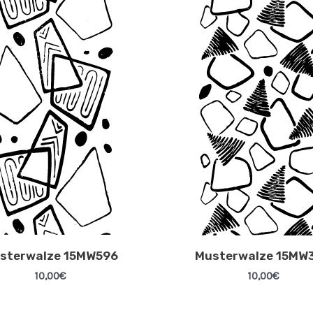
sterwalze 15MW596
Musterwalze 15MW
10,00
€
10,00
€