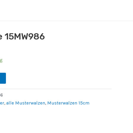
e 15MW986
ig
6
er
,
alle Musterwalzen
,
Musterwalzen 15cm