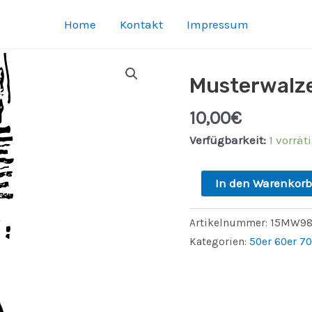
Home
Kontakt
Impressum
Musterwalz
10,00
€
Verfügbarkeit:
1 vorrät
Musterwalze
In den Warenkorb
15MW986
Menge
Artikelnummer:
15MW98
Kategorien:
50er 60er 70