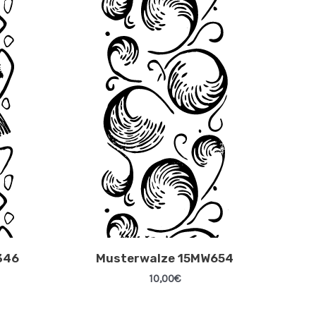
346
Musterwalze 15MW654
10,00
€