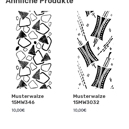
Ähnliche Produkte
Musterwalze
Musterwalze
15MW346
15MW3032
10,00
€
10,00
€