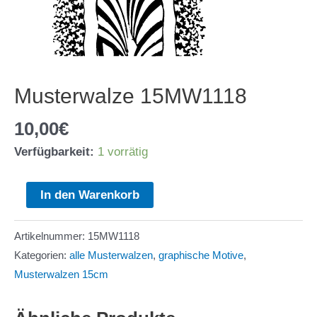
Musterwalze 15MW1118
10,00
€
Verfügbarkeit:
1 vorrätig
Musterwalze
In den Warenkorb
15MW1118
Menge
Artikelnummer:
15MW1118
Kategorien:
alle Musterwalzen
,
graphische Motive
,
Musterwalzen 15cm